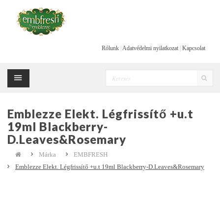
Rólunk
|
Adatvédelmi nyilatkozat
|
Kapcsolat
Emblezze Elekt. Légfrissítő +u.t
19ml Blackberry-
D.Leaves&Rosemary
Márka
EMBFRESH
Emblezze Elekt. Légfrissítő +u.t 19ml Blackberry-D.Leaves&Rosemary