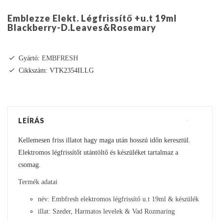
Emblezze Elekt. Légfrissítő +u.t 19ml
Blackberry-D.Leaves&Rosemary
Gyártó:
EMBFRESH
Cikkszám: VTK2354ILLG
LEÍRÁS
Kellemesen friss illatot hagy maga után hosszú időn keresztül.
Elektromos légfrissítőt utántöltő és készüléket tartalmaz a
csomag.
Termék adatai
név: Embfresh elektromos légfrissítő u.t 19ml & készülék
illat: Szeder, Harmatos levelek & Vad Rozmaring