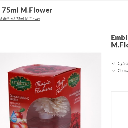
ió 75ml M.Flower
tó diffuzió 75ml M.Flower
Embl
M.Fl
Gyárt
Cikk