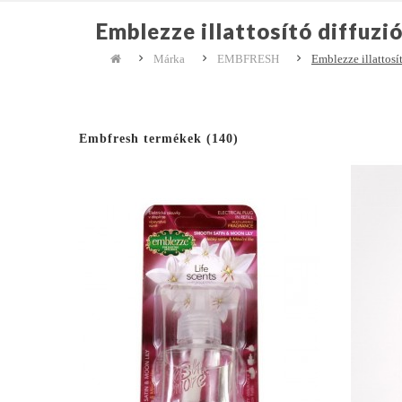
Emblezze illattosító diffuz
Márka
EMBFRESH
Emblezze illattosí
Embfresh termékek (140)