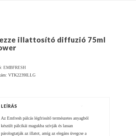
ezze illattosító diffuzió 75ml
ower
ó:
EMBFRESH
szám: VTK2239ILLG
LEÍRÁS
Az Emfresh pálcás légfrissítő természetes anyagból
készült pálcikái magukba szívják és lassan
párologtatják az illatot, amíg az elegáns üvegcse a