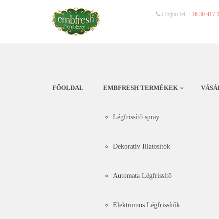
Hívjon fel:
+36 30 417 
FŐOLDAL
EMBFRESH TERMÉKEK
VÁSÁ
Légfrissítő spray
Dekoratív Illatosítók
Automata Légfrissítő
Elektromos Légfrissítők