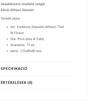
lakásdekoráció részeként szolgál.
Pálcás diffúzió illatosító
Termék adatai
név: Emblezze illattosító diffuzió 75ml
M.Flower
illat: Piros alma & Fahéj
űrtartalom: 75 ml
méret: 125x80x80 mm
SPECIFIKÁCIÓ
ÉRTÉKELÉSEK (0)