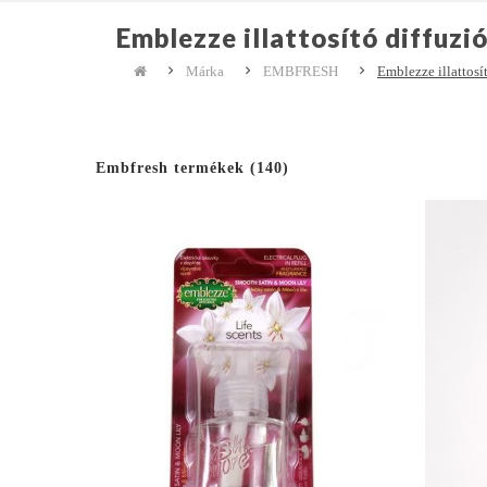
Emblezze illattosító diffuz
Márka
EMBFRESH
Emblezze illattosí
Embfresh termékek (140)