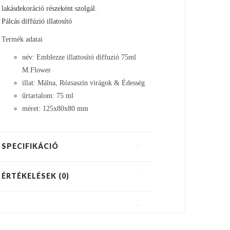
lakásdekoráció részeként szolgál.
Pálcás diffúzió illatosító
Termék adatai
név: Emblezze illattosító diffuzió 75ml
M.Flower
illat: Málna, Rózsaszín virágok & Édesség
űrtartalom: 75 ml
méret: 125x80x80 mm
SPECIFIKÁCIÓ
ÉRTÉKELÉSEK (0)