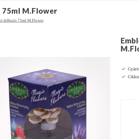
ió 75ml M.Flower
tó diffuzió 75ml M.Flower
Embl
M.Fl
Gyárt
Cikk