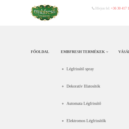
Hívjon fel:
+36 30 417 
FŐOLDAL
EMBFRESH TERMÉKEK
VÁSÁ
Légfrissítő spray
Dekoratív Illatosítók
Automata Légfrissítő
Elektromos Légfrissítők