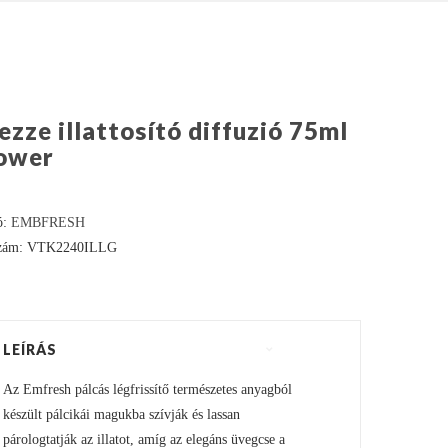
ezze illattosító diffuzió 75ml
ower
ó:
EMBFRESH
szám: VTK2240ILLG
LEÍRÁS
Az Emfresh pálcás légfrissítő természetes anyagból
készült pálcikái magukba szívják és lassan
párologtatják az illatot, amíg az elegáns üvegcse a