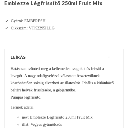
Emblezze Légfrissítő 250ml Fruit Mix
Gyártó:
EMBFRESH
Cikkszám: VTK2295ILLG
LEÍRÁS
Hatásosan szünteti meg a kellemetlen szagokat és frissíti a
levegőt. A nagy odafigyeléssel választott összetevőknek
köszönhetően sokáig élvezheti az illatosítót. Ideális a különböző
beltéri helyek frissítésére, a gépjárműbe.
Pumpás légfrissítő.
Termék adatai
név: Emblezze Légfrissítő 250ml Fruit Mix
illat: Vegyes gyümölcsös