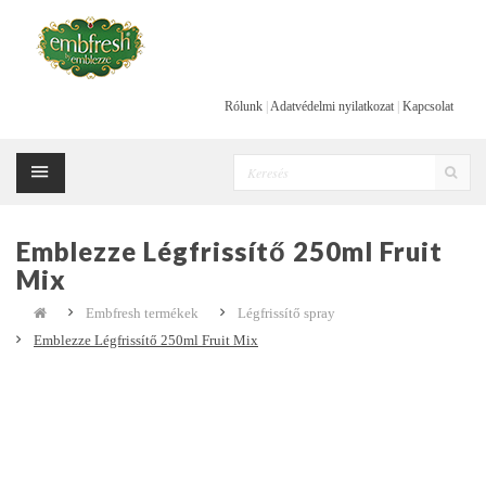
Rólunk
|
Adatvédelmi nyilatkozat
|
Kapcsolat
Emblezze Légfrissítő 250ml Fruit
Mix
Embfresh termékek
Légfrissítő spray
Emblezze Légfrissítő 250ml Fruit Mix