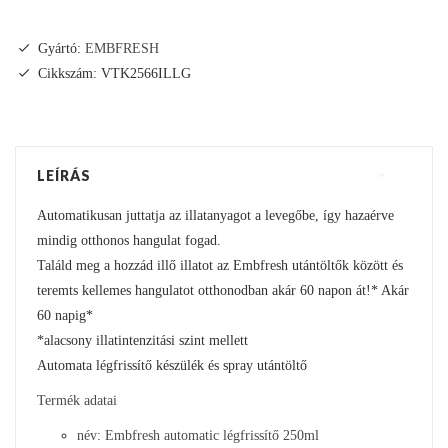
Gyártó:
EMBFRESH
Cikkszám: VTK2566ILLG
LEÍRÁS
Automatikusan juttatja az illatanyagot a levegőbe, így hazaérve
mindig otthonos hangulat fogad.
Találd meg a hozzád illő illatot az Embfresh utántöltők között és
teremts kellemes hangulatot otthonodban akár 60 napon át!* Akár
60 napig*
*alacsony illatintenzitási szint mellett
Automata légfrissítő készülék és spray utántöltő
Termék adatai
név: Embfresh automatic légfrissítő 250ml