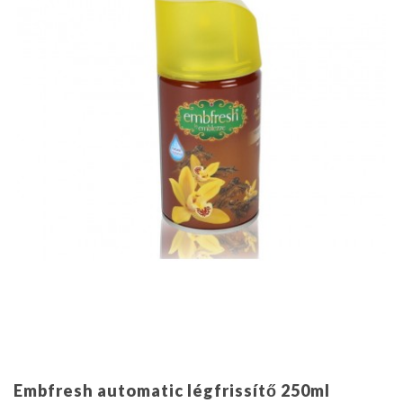
Embfresh automatic légfrissítő 250ml