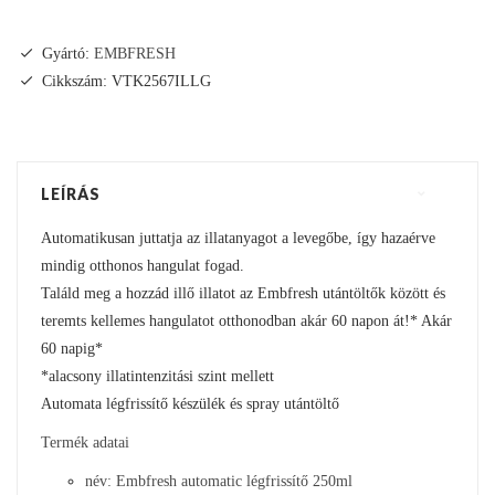
Gyártó:
EMBFRESH
Cikkszám: VTK2567ILLG
LEÍRÁS
Automatikusan juttatja az illatanyagot a levegőbe, így hazaérve
mindig otthonos hangulat fogad.
Találd meg a hozzád illő illatot az Embfresh utántöltők között és
teremts kellemes hangulatot otthonodban akár 60 napon át!* Akár
60 napig*
*alacsony illatintenzitási szint mellett
Automata légfrissítő készülék és spray utántöltő
Termék adatai
név: Embfresh automatic légfrissítő 250ml