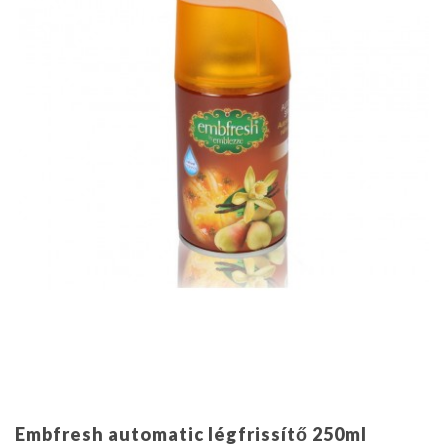
Embfresh automatic légfrissítő 250ml