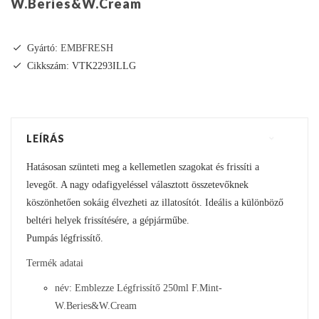
W.Beries&W.Cream
Gyártó:
EMBFRESH
Cikkszám: VTK2293ILLG
LEÍRÁS
Hatásosan szünteti meg a kellemetlen szagokat és frissíti a
levegőt. A nagy odafigyeléssel választott összetevőknek
köszönhetően sokáig élvezheti az illatosítót. Ideális a különböző
beltéri helyek frissítésére, a gépjárműbe.
Pumpás légfrissítő.
Termék adatai
név: Emblezze Légfrissítő 250ml F.Mint-
W.Beries&W.Cream